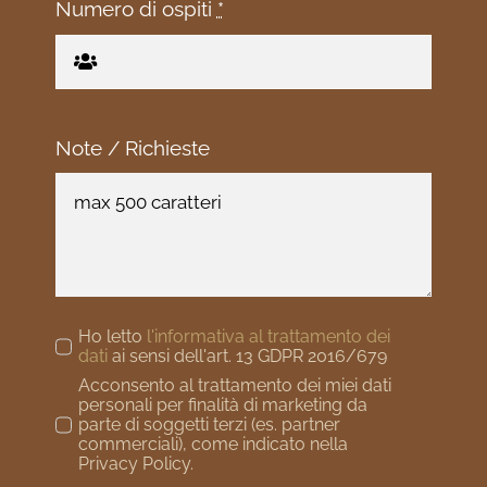
Numero di ospiti
*
Note / Richieste
Ho letto
l'informativa al trattamento dei
dati
ai sensi dell'art. 13 GDPR 2016/679
Acconsento al trattamento dei miei dati
personali per finalità di marketing da
parte di soggetti terzi (es. partner
commerciali), come indicato nella
Privacy Policy.